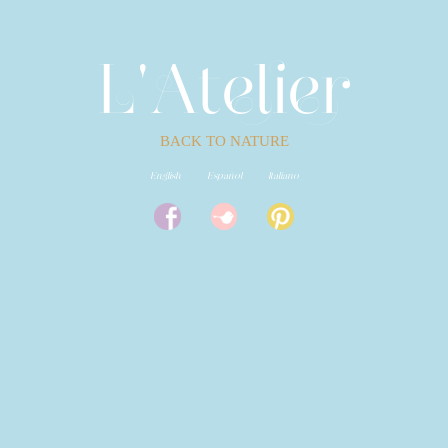
L'A
e
ie
t
l
r
BACK TO NATURE
English
Español
Italiano